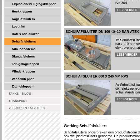
rvs 304
Explosiebeveiligingskleppen
LEES VERDER
Hoekkleppen
Kogelafsluiters
Losunits
SCHUIFAFSLUITER DN 100 -1/+10 BAR ATEX 
Roterende sluizen
1x Schuifafsluit
Schuifafsluiters
bar / +10 bar, t
elektro-pneumat
Silo losbodems
LEES VERDER
Slangafsluiters
Terugslagkleppen
Vlinderkleppen
SCHUIFAFSLUITER 600 X 240 MM RVS
Wisselkleppen
2x Schuifafslui
Zittingkleppen
dik, elektropne
schuifstandsigna
TANKS / SILO'S
LEES VERDER
TRANSPORT
VERPAKKEN / AFVULLEN
Werking Schuifafsluiters
Schuifafsluiters onderbreken een productstroom do
ook wel plaatafsluiters genoemd. De productstroo
de stroom wordt geschoven. De capaciteit wordt ui