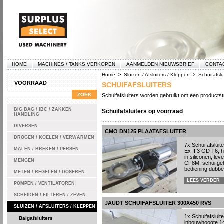
HOME
MACHINES / TANKS VERKOPEN
AANMELDEN NIEUWSBRIEF
CONTA
Home
Sluizen / Afsluiters / Kleppen
Schuifafslu
>
>
VOORRAAD
SCHUIFAFSLUITERS
Schuifafsluiters worden gebruikt om een productst
BIG BAG / IBC / ZAKKEN
Schuifafsluiters op voorraad
HANDLING
DIVERSEN
CMO DN125 PLAATAFSLUITER
DROGEN / KOELEN / VERWARMEN
7x Schuifafsluit
MALEN / BREKEN / PERSEN
Ex II 3 GD T6, hu
in siliconen, le
MENGEN
CF8M, schuifgel
bediening dubbe
METEN / REGELEN / DOSEREN
LEES VERDER
POMPEN / VENTILATOREN
SCHEIDEN / FILTEREN / ZEVEN
JAUDT SCHUIFAFSLUITER 300X450 RVS
SLUIZEN / AFSLUITERS / KLEPPEN
1x Schuifafsluit
Balgafsluiters
inbouwhoogte 14