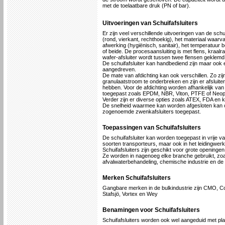
met de toelaatbare druk (PN of bar).
Uitvoeringen van Schuifafsluiters
Er zijn veel verschillende uitvoeringen van de schui
(rond, vierkant, rechthoekig), het materiaal waarvan
afwerking (hygiënisch, sanitair), het temperatuur 
of beide. De procesaansluiting is met flens, kraalr
wafer-afsluiter wordt tussen twee flensen geklemd
De schuifafsluiter kan handbediend zijn maar ook
aangedreven.
De mate van afdichting kan ook verschillen. Zo zijn
granulaatstroom te onderbreken en zijn er afsluite
hebben. Voor de afdichting worden afhankelijk van
toegepast zoals EPDM, NBR, Viton, PTFE of Neop
Verder zijn er diverse opties zoals ATEX, FDA en k
De snelheid waarmee kan worden afgesloten kan ook
zogenoemde zwenkafsluiters toegepast.
Toepassingen van Schuifafsluiters
De schuifafsluiter kan worden toegepast in vrije v
soorten transporteurs, maar ook in het leidingwe
Schuifafsluiters zijn geschikt voor grote opening
Ze worden in nagenoeg elke branche gebruikt, zoals
afvalwaterbehandeling, chemische industrie en de 
Merken Schuifafsluiters
Gangbare merken in de bulkindustrie zijn CMO, Co
Stafsjö, Vortex en Wey
Benamingen voor Schuifafsluiters
Schuifafsluiters worden ook wel aangeduid met plaat