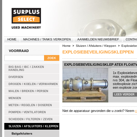
HOME
MACHINES / TANKS VERKOPEN
AANMELDEN NIEUWSBRIEF
CONTA
Home
Sluizen / Afsluiters / Kleppen
Explosiebe
>
>
VOORRAAD
EXPLOSIEBEVEILIGINGSKLEPPEN
EXPLOSIEBEVEILIGINGSKLEP ATEX FLOAT
BIG BAG / IBC / ZAKKEN
HANDLING
1x Explosiebeve
max. explosiedr
DIVERSEN
rvs 304, de Floa
stofexplosie zich
DROGEN / KOELEN / VERWARMEN
een explosie zorg
MALEN / BREKEN / PERSEN
LEES VERDER
MENGEN
METEN / REGELEN / DOSEREN
Niet de apparatuur gevonden die u zoekt? Neem
c
POMPEN / VENTILATOREN
SCHEIDEN / FILTEREN / ZEVEN
SLUIZEN / AFSLUITERS / KLEPPEN
Balgafsluiters