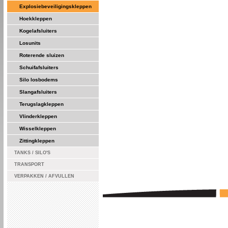
Explosiebeveiligingskleppen
Hoekkleppen
Kogelafsluiters
Losunits
Roterende sluizen
Schuifafsluiters
Silo losbodems
Slangafsluiters
Terugslagkleppen
Vlinderkleppen
Wisselkleppen
Zittingkleppen
TANKS / SILO'S
TRANSPORT
VERPAKKEN / AFVULLEN