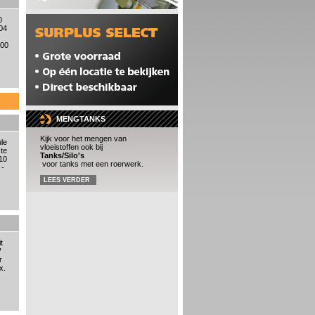
0
04
000
MENGTANKS
Kijk voor het mengen van
le
vloeistoffen ook bij
te
Tanks/Silo's
10
voor tanks met een roerwerk.
 -
LEES VERDER
t
W
r
x.