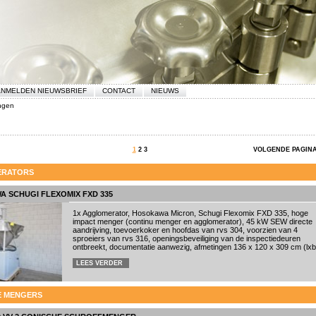
NMELDEN NIEUWSBRIEF
CONTACT
NIEUWS
ngen
1
2
3
VOLGENDE PAGIN
RATORS
 SCHUGI FLEXOMIX FXD 335
1x Agglomerator, Hosokawa Micron, Schugi Flexomix FXD 335, hoge
impact menger (continu menger en agglomerator), 45 kW SEW directe
aandrijving, toevoerkoker en hoofdas van rvs 304, voorzien van 4
sproeiers van rvs 316, openingsbeveiliging van de inspectiedeuren
ontbreekt, documentatie aanwezig, afmetingen 136 x 120 x 309 cm (lxbx
LEES VERDER
E MENGERS