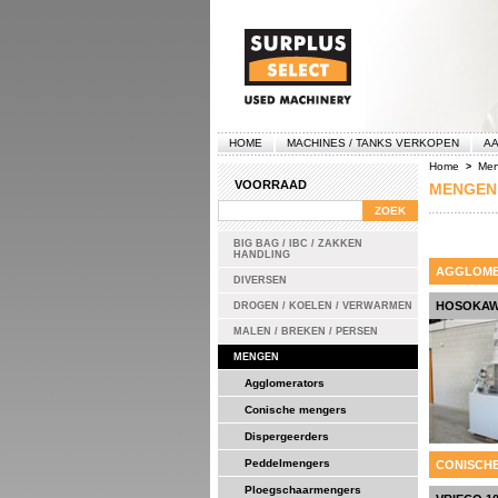
HOME
MACHINES / TANKS VERKOPEN
AA
Home
Me
>
VOORRAAD
MENGEN
BIG BAG / IBC / ZAKKEN
HANDLING
AGGLOME
DIVERSEN
HOSOKAWA
DROGEN / KOELEN / VERWARMEN
MALEN / BREKEN / PERSEN
MENGEN
Agglomerators
Conische mengers
Dispergeerders
Peddelmengers
CONISCH
Ploegschaarmengers