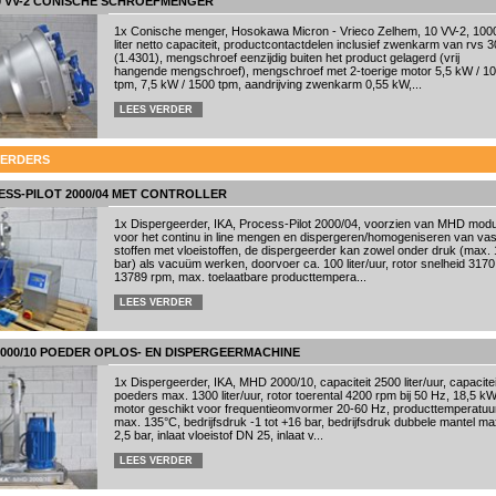
0 VV-2 CONISCHE SCHROEFMENGER
1x Conische menger, Hosokawa Micron - Vrieco Zelhem, 10 VV-2, 100
liter netto capaciteit, productcontactdelen inclusief zwenkarm van rvs 3
(1.4301), mengschroef eenzijdig buiten het product gelagerd (vrij
hangende mengschroef), mengschroef met 2-toerige motor 5,5 kW / 1
tpm, 7,5 kW / 1500 tpm, aandrijving zwenkarm 0,55 kW,...
LEES VERDER
EERDERS
ESS-PILOT 2000/04 MET CONTROLLER
1x Dispergeerder, IKA, Process-Pilot 2000/04, voorzien van MHD modu
voor het continu in line mengen en dispergeren/homogeniseren van vas
stoffen met vloeistoffen, de dispergeerder kan zowel onder druk (max. 
bar) als vacuüm werken, doorvoer ca. 100 liter/uur, rotor snelheid 3170
13789 rpm, max. toelaatbare producttempera...
LEES VERDER
2000/10 POEDER OPLOS- EN DISPERGEERMACHINE
1x Dispergeerder, IKA, MHD 2000/10, capaciteit 2500 liter/uur, capacitei
poeders max. 1300 liter/uur, rotor toerental 4200 rpm bij 50 Hz, 18,5 k
motor geschikt voor frequentieomvormer 20-60 Hz, producttemperatuu
max. 135°C, bedrijfsdruk -1 tot +16 bar, bedrijfsdruk dubbele mantel ma
2,5 bar, inlaat vloeistof DN 25, inlaat v...
LEES VERDER