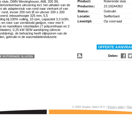
Product:
Roterende sluis
e sluis, DMN Westinghouse, AML 200 3N,
demonteerbare uitvoering incl. het uithalen van de
Productnr.:
23.192A4363
kt als adapterstuk van rond naar vierkant of van
Status:
Gebruikt
r rond, invoer 200 mm Ø en uitvoer 200 x 200
eerd, inbouwhoogte 325 mm, 5,5
Locatie:
Swifterbant
ling bij 100% vulling, 10 rpm, capaciteit 3,3 m3/h,
Levertijd:
Op voorraad
 en rotor van vernikkeld gietijzer, rotor met 9
e en nastelbare rotorbladen (7 polyurethaan en 2
bladen), 0,25 kW SEW aandrijving (directe
drijving), de behuizing heeft slijtsporen van de
en, gebruikt in de wasmiddelenindustrie
Delen:
LE ROTERENDE SLUIZEN
© 2020 Surplus Select B.V. |
Privacy policy
|
Dis