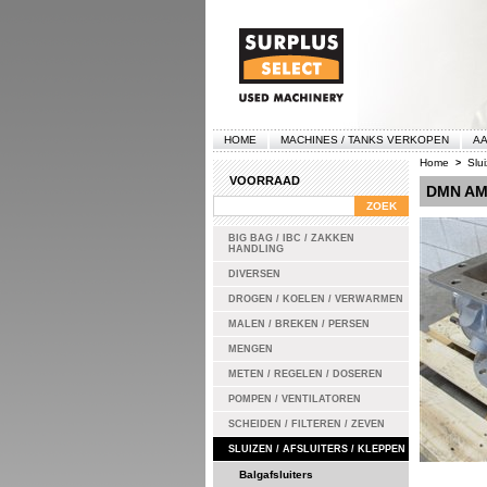
HOME
MACHINES / TANKS VERKOPEN
AA
Home
Slui
>
VOORRAAD
DMN AM
BIG BAG / IBC / ZAKKEN
HANDLING
DIVERSEN
DROGEN / KOELEN / VERWARMEN
MALEN / BREKEN / PERSEN
MENGEN
METEN / REGELEN / DOSEREN
POMPEN / VENTILATOREN
SCHEIDEN / FILTEREN / ZEVEN
SLUIZEN / AFSLUITERS / KLEPPEN
Balgafsluiters