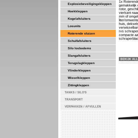
1x Roterend
Explosiebeveiligingskleppen
gemakkelijk 
rotor, geschi
Hoekkleppen
vierkant naa
mm of omgek
Kogelafsluiters
liter/omwente
huis, deksels
Losunits
verwisselbar
rvs schraper
Roterende sluizen
compacte aan
schraperblad
Schuifafsluiters
Silo losbodems
Slangafsluiters
BEKIJK AL
Terugslagkleppen
Vlinderkleppen
Wisselkleppen
Zittingkleppen
TANKS / SILO'S
TRANSPORT
VERPAKKEN / AFVULLEN