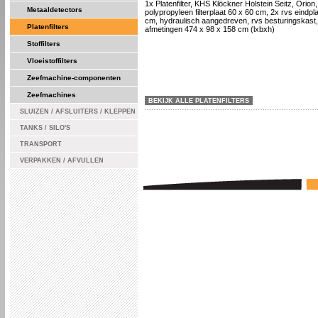
1x Platenfilter, KHS Klöckner Holstein Seitz, Orion
Metaaldetectors
polypropyleen filterplaat 60 x 60 cm, 2x rvs eindpl
cm, hydraulisch aangedreven, rvs besturingskast, 
Platenfilters
afmetingen 474 x 98 x 158 cm (lxbxh)
Stoffilters
Vloeistoffilters
Zeefmachine-componenten
Zeefmachines
BEKIJK ALLE PLATENFILTERS
SLUIZEN / AFSLUITERS / KLEPPEN
TANKS / SILO'S
TRANSPORT
VERPAKKEN / AFVULLEN