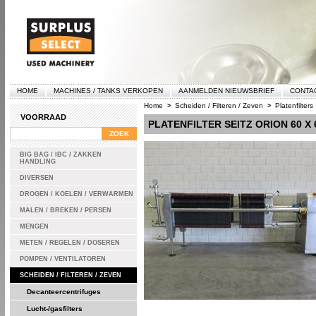
HOME
MACHINES / TANKS VERKOPEN
AANMELDEN NIEUWSBRIEF
CONTA
Home
Scheiden / Filteren / Zeven
Platenfilters
>
>
VOORRAAD
PLATENFILTER SEITZ ORION 60 X 
BIG BAG / IBC / ZAKKEN
HANDLING
DIVERSEN
DROGEN / KOELEN / VERWARMEN
MALEN / BREKEN / PERSEN
MENGEN
METEN / REGELEN / DOSEREN
POMPEN / VENTILATOREN
SCHEIDEN / FILTEREN / ZEVEN
Decanteercentrifuges
Lucht-/gasfilters