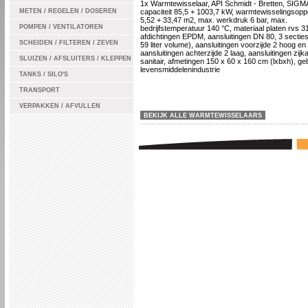
1x Warmtewisselaar, API Schmidt - Bretten, SIGM
METEN / REGELEN / DOSEREN
capaciteit 85,5 + 1003,7 kW, warmtewisselingsopp
5,52 + 33,47 m2, max. werkdruk 6 bar, max.
POMPEN / VENTILATOREN
bedrijfstemperatuur 140 °C, materiaal platen rvs 3
afdichtingen EPDM, aansluitingen DN 80, 3 secties
SCHEIDEN / FILTEREN / ZEVEN
59 liter volume), aansluitingen voorzijde 2 hoog en 
aansluitingen achterzijde 2 laag, aansluitingen zijka
SLUIZEN / AFSLUITERS / KLEPPEN
sanitair, afmetingen 150 x 60 x 160 cm (lxbxh), geb
levensmiddelenindustrie
TANKS / SILO'S
TRANSPORT
VERPAKKEN / AFVULLEN
BEKIJK ALLE WARMTEWISSELAARS