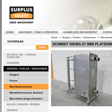
HOME
MACHINES / TANKS VERKOPEN
AANMELDEN NIEUWSBRIEF
CONTA
Home
Drogen / Koelen / Verwarmen
Warmtewis
>
>
VOORRAAD
SCHMIDT SIGMA 37 SBN PLATEN
BIG BAG / IBC / ZAKKEN
HANDLING
DIVERSEN
DROGEN / KOELEN / VERWARMEN
Drogers
Ovens
Warmtewisselaars
Warmtewisselaars (buizen)
Wervelbed drogers/koelers
MALEN / BREKEN / PERSEN
MENGEN