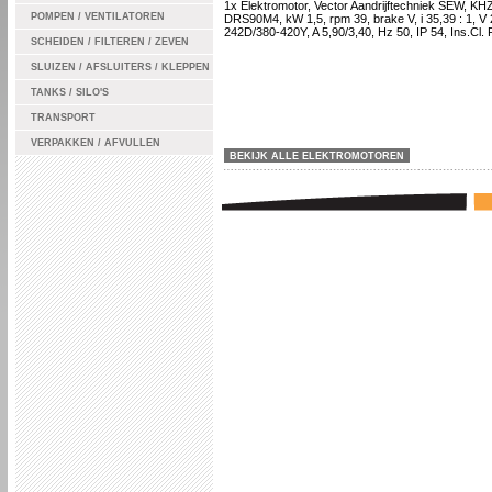
1x Elektromotor, Vector Aandrijftechniek SEW, KH
POMPEN / VENTILATOREN
DRS90M4, kW 1,5, rpm 39, brake V, i 35,39 : 1, V 
242D/380-420Y, A 5,90/3,40, Hz 50, IP 54, Ins.Cl. 
SCHEIDEN / FILTEREN / ZEVEN
SLUIZEN / AFSLUITERS / KLEPPEN
TANKS / SILO'S
TRANSPORT
VERPAKKEN / AFVULLEN
BEKIJK ALLE ELEKTROMOTOREN