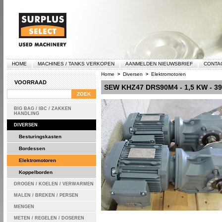
HOME
MACHINES / TANKS VERKOPEN
AANMELDEN NIEUWSBRIEF
CONTA
Home
Diversen
Elektromotoren
>
>
VOORRAAD
SEW KHZ47 DRS90M4 - 1,5 KW - 3
BIG BAG / IBC / ZAKKEN
HANDLING
DIVERSEN
Besturingskasten
Bordessen
Elektromotoren
Koppelborden
DROGEN / KOELEN / VERWARMEN
MALEN / BREKEN / PERSEN
MENGEN
METEN / REGELEN / DOSEREN