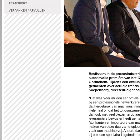
TRANSPORT
VERPAKKEN / AFVULLEN
Beslissers in de procesindustri
succesvolle première van het
C
Gorinchem. Tijdens een exclusi
gedachten over actuele trends 
Soepenberg, directeur-eigenaar 
“Het was voor mij een eer om als
bij een professionele netwerkvere
dat hergebruik van machines inmid
Helemaal omdat het tot duurzamere
dan ook met veel plezier terug aan
leveranciers bewuster heeft gema
fabrikanten en importeurs van mach
maken van deze duurzame oplossin
vaak een machine vrij. Anders da
zij ook een specialist in gebruikt