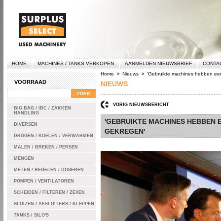
HOME
MACHINES / TANKS VERKOPEN
AANMELDEN NIEUWSBRIEF
CONTA
Home
Nieuws
'Gebruikte machines hebben een 
>
>
VOORRAAD
NIEUWS
VORIG NIEUWSBERICHT
BIG BAG / IBC / ZAKKEN
HANDLING
'GEBRUIKTE MACHINES HEBBEN E
DIVERSEN
GEKREGEN'
DROGEN / KOELEN / VERWARMEN
MALEN / BREKEN / PERSEN
MENGEN
METEN / REGELEN / DOSEREN
POMPEN / VENTILATOREN
SCHEIDEN / FILTEREN / ZEVEN
SLUIZEN / AFSLUITERS / KLEPPEN
TANKS / SILO'S