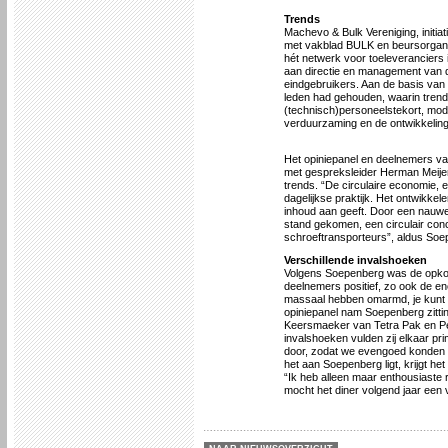
Trends
Machevo & Bulk Vereniging, initi
met vakblad BULK en beursorganis
hét netwerk voor toeleveranciers
aan directie en management van 
eindgebruikers. Aan de basis va
leden had gehouden, waarin trend
(technisch)personeelstekort, mod
verduurzaming en de ontwikkelin
Het opiniepanel en deelnemers va
met gespreksleider Herman Meije
trends. “De circulaire economie, 
dagelijkse praktijk. Het ontwikke
inhoud aan geeft. Door een nau
stand gekomen, een circulair conc
schroeftransporteurs”, aldus Soe
Verschillende invalshoeken
Volgens Soepenberg was de opkom
deelnemers positief, zo ook de eno
massaal hebben omarmd, je kunt ti
opiniepanel nam Soepenberg zitt
Keersmaeker van Tetra Pak en Pe
invalshoeken vulden zij elkaar pr
door, zodat we evengoed konden g
het aan Soepenberg ligt, krijgt h
“Ik heb alleen maar enthousiaste 
mocht het diner volgend jaar een v