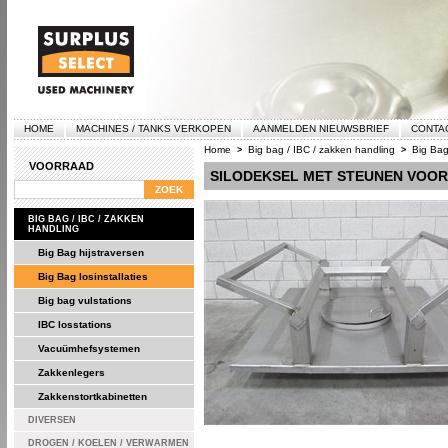
HOME
MACHINES / TANKS VERKOPEN
AANMELDEN NIEUWSBRIEF
CONTA
Home
Big bag / IBC / zakken handling
Big Bag 
>
>
VOORRAAD
SILODEKSEL MET STEUNEN VOOR
BIG BAG / IBC / ZAKKEN
HANDLING
Big Bag hijstraversen
Big Bag losinstallaties
Big bag vulstations
IBC losstations
Vacuümhefsystemen
Zakkenlegers
Zakkenstortkabinetten
DIVERSEN
DROGEN / KOELEN / VERWARMEN