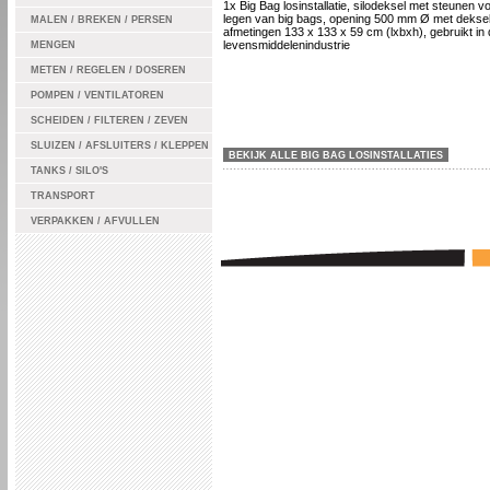
1x Big Bag losinstallatie, silodeksel met steunen v
legen van big bags, opening 500 mm Ø met deksel,
MALEN / BREKEN / PERSEN
afmetingen 133 x 133 x 59 cm (lxbxh), gebruikt in 
levensmiddelenindustrie
MENGEN
METEN / REGELEN / DOSEREN
POMPEN / VENTILATOREN
SCHEIDEN / FILTEREN / ZEVEN
SLUIZEN / AFSLUITERS / KLEPPEN
BEKIJK ALLE BIG BAG LOSINSTALLATIES
TANKS / SILO'S
TRANSPORT
VERPAKKEN / AFVULLEN